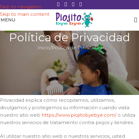
Skip to navigation
Skip to main content
MENU
Política de Privacidad
Inicio
Política de Privacidad
Última actualización:
9 de abril de 2025
1. Introducción
Piojito Bye Bye (“nosotros”, “nuestro”, “la empresa”) se
compromete a proteger su privacidad. Esta Política de
Privacidad explica cómo recopilamos, utilizamos,
divulgamos y protegemos su información cuando visita
nuestro sitio web
https://www.piojitobyebye.com/
o utiliza
nuestros servicios de tratamiento contra piojos y liendres.
Al utilizar nuestro sitio web o nuestros servicios, usted