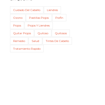
Cuidado Del Cabello
Liendres
Ozono
Pastillas Piojos
Piofin
Piojos
Piojos Y Liendres
Quitar Piojos
Quitoso
Quitosos
Remedio
Salud
Tintes De Cabello
Tratamiento Rapido