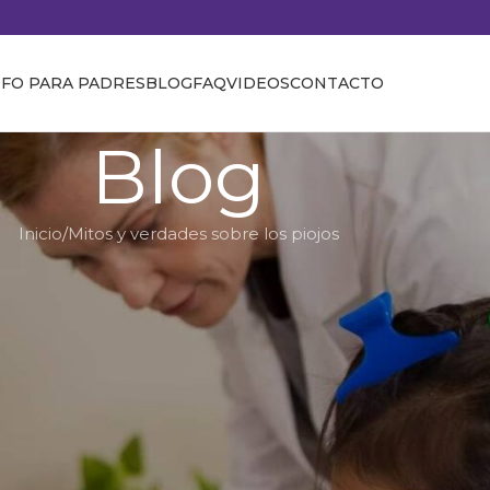
NFO PARA PADRES
BLOG
FAQ
VIDEOS
CONTACTO
Blog
Inicio
Mitos y verdades sobre los piojos
IOJOS
,
TRATAMIENTOS PARA PIOJOS
aunque ya hiciste tratamiento?
era
On 18 de mayo de 2026