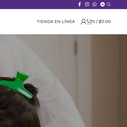
TIENDA EN LÍNEA
0
/
₡
0.00
CATEGORÍAS
¿Qué son los piojos?
Mitos y verdades sobre los piojos
Prevención de piojos
Sin categoría
Tratamientos para piojos