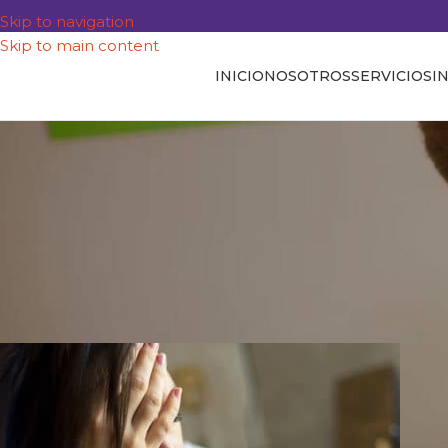
Skip to navigation
Skip to main content
INICIO
NOSOTROS
SERVICIOS
I
MITOS Y VERDADES SOBRE LOS P
¿Por qué los piojos vuelven 
Posted by
Jorge Barr