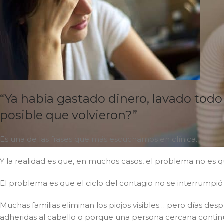
“Ya había gastado dinero, lavado todo
posible que volvieron?”
Es una de las frases que más escuchamos en clínica.
Y la realidad es que, en muchos casos, el problema no es qu
El problema es que el ciclo del contagio no se interrumpi
Muchas familias eliminan los piojos visibles… pero días de
adheridas al cabello o porque una persona cercana continua