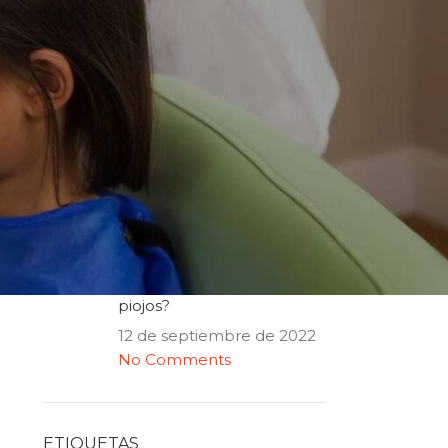
ENTRADAS RECIENTES
¿Por qué los piojos vuelven aunque
ya hiciste tratamiento?
18 de mayo de 2026
No Comments
¿El ozono sirve contra los piojos o es
puro humo?
1 de junio de 2025
No Comments
¿Qué tratamientos
funcionan contra los
piojos?
12 de septiembre de 2022
No Comments
ETIQUETAS