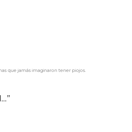
as que jamás imaginaron tener piojos.
l…”