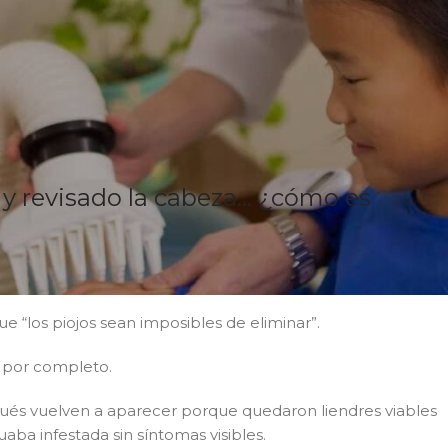
 y revisado la cabeza… ¿cómo es
e “los piojos sean imposibles de eliminar”.
ó por completo.
spués vuelven a aparecer porque quedaron liendres viables
ba infestada sin síntomas visibles.